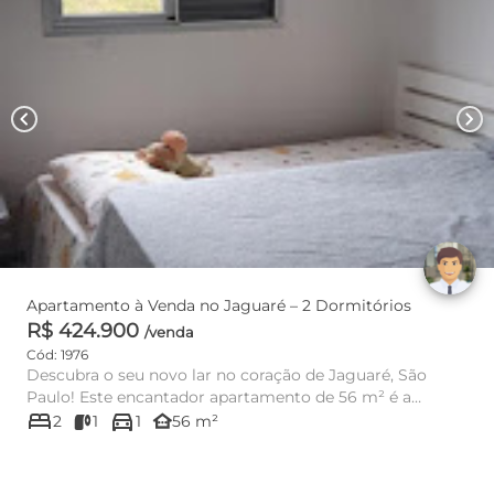
chevron_left
chevron_right
Apartamento à Venda no Jaguaré – 2 Dormitórios
R$ 424.900
/venda
Cód: 1976
Descubra o seu novo lar no coração de Jaguaré, São
Paulo! Este encantador apartamento de 56 m² é a
bed
directions_car
combinação perfeita ...
other_houses
2
1
1
56 m²