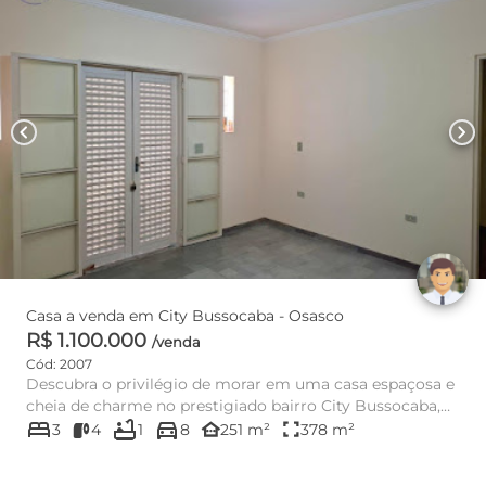
chevron_left
chevron_right
Casa a venda em City Bussocaba - Osasco
R$ 1.100.000
/venda
Cód: 2007
Descubra o privilégio de morar em uma casa espaçosa e
cheia de charme no prestigiado bairro City Bussocaba,
bed
bathtub
directions_car
em Osasco. ...
other_houses
fullscreen
3
4
1
8
251 m²
378 m²