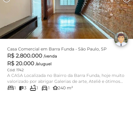
Casa Comercial em Barra Funda - São Paulo, SP
R$ 2.800.000
/venda
R$ 20.000
/aluguel
Cód: 1742
A CASA Localizada no Bairro da Barra Funda, hoje muito
valorizado por abrigar Galerias de arte, Ateliê e ótimos
bed
bathtub
directions_car
restaur...
other_houses
1
3
1
1
240 m²