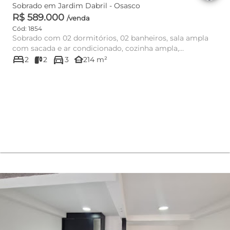
Sobrado em Jardim Dabril - Osasco
R$ 589.000
/venda
Cód: 1854
Sobrado com 02 dormitórios, 02 banheiros, sala ampla
com sacada e ar condicionado, cozinha ampla,
bed
directions_car
lavanderia, quintal c...
other_houses
2
2
3
214 m²