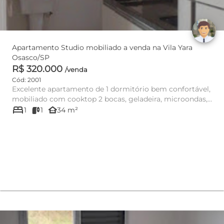
Apartamento Studio mobiliado a venda na Vila Yara
Osasco/SP
R$ 320.000
/venda
Cód: 2001
Excelente apartamento de 1 dormitório bem confortável,
mobiliado com cooktop 2 bocas, geladeira, microondas,
bed
cama de c...
other_houses
1
1
34 m²