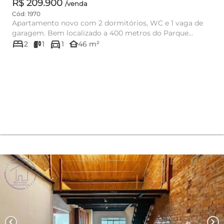
R$ 209.900
/venda
Cód: 1970
Apartamento novo com 2 dormitórios, WC e 1 vaga de
garagem. Bem localizado a 400 metros do Parque
bed
directions_car
Municipal Manuel ...
other_houses
2
1
1
46 m²
chevron_left
chevron_right