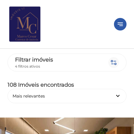
notes
Filtrar imóveis
page_info
4 filtros ativos
108 Imóveis encontrados
keyboard_arrow_down
Mais relevantes