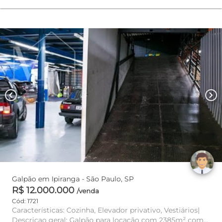
chevron_left
chevron_right
Galpão em Ipiranga - São Paulo, SP
R$ 12.000.000
/venda
Cód: 1721
Características: Cozinha, Elevador privativo, Vestiários|
Descricao geral: Galpão para locação com 2385m² com