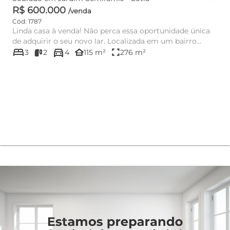
R$ 600.000
/venda
Cód: 1787
Linda casa à venda! Não perca essa oportunidade única
de adquirir o seu novo lar. Localizada em um bairro
bed
directions_car
tranquilo e ...
other_houses
fullscreen
3
2
4
115 m²
276 m²