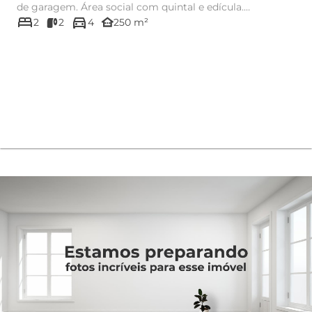
de garagem. Área social com quintal e edícula.
bed
directions_car
*Atenção...
other_houses
2
2
4
250 m²