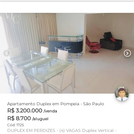
chevron_left
chevron_right
Apartamento Duplex em Pompeia - São Paulo
R$ 3.200.000
/venda
R$ 8.700
/aluguel
Cód: 1725
DUPLEX EM PERDIZES - (4) VAGAS Duplex Vertical -