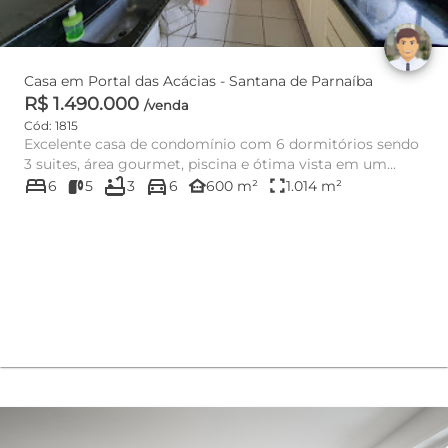
Casa em Portal das Acácias - Santana de Parnaíba
R$ 1.490.000
/venda
Cód: 1815
Excelente casa de condomínio com 6 dormitórios sendo
3 suites, área gourmet, piscina e ótima vista em um
bed
bathtub
directions_car
terreno de 101...
other_houses
fullscreen
6
5
3
6
600 m²
1.014 m²