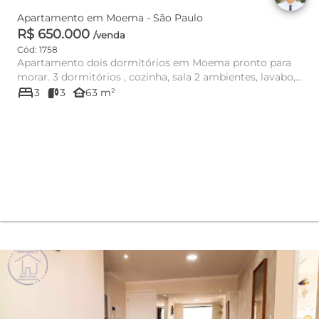
Apartamento em Moema - São Paulo
R$ 650.000
/venda
Cód: 1758
Apartamento dois dormitórios em Moema pronto para
morar. 3 dormitórios , cozinha, sala 2 ambientes, lavabo,
bed
quarto empr...
other_houses
3
3
63 m²