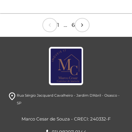
chevron_left
chevron_right
1 ... 6
room
Rua Sérgio Jacquard Cavalheiro
- Jardim D'Abril
- Osasco
-
SP
Marco Cesar de Souza - CRECI: 240332-F